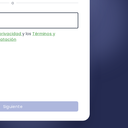
o
privacidad
y los
Términos y
ratación
Siguiente